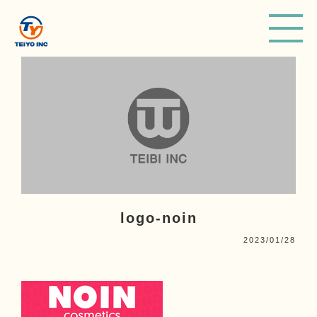
ME
logo-noin
2023/01/28